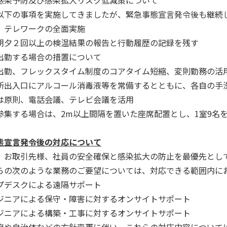
以下の事項を実施してきましたが、緊急事態宣言発令後も継続
、テレワークの全面実施
朝夕２回以上の検温結果の報告と行動履歴の記録を残す
出勤する場合の措置について
出勤、フレックスタイム制度のコアタイム短縮、変則勤務の活
所出入口にアルコール消毒液等を常備するとともに、各自の手
は原則、電話会議、テレビ会議を活用
参集する場合は、2m以上間隔を置いた座席配置とし、1室9名
態宣言発令後の対応について
お取引先様、社員の安全確保と感染拡大の防止を最優先とし
の次のような業務のご要望については、対応できる範囲内に
プデスクによる遠隔サポート
ジニアによる保守・障害に対するオンサイトサポート
ジニアによる構築・工事に対するオンサイトサポート
や自治体などの方針変更に伴い、これらの対応内容について