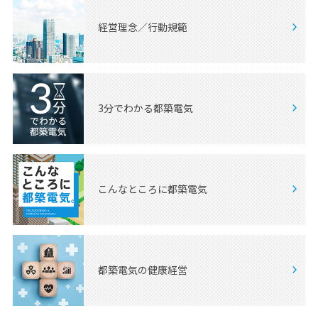
経営理念／
行動規範
3分でわかる
都築電気
こんなところに
都築電気
都築電気の
健康経営