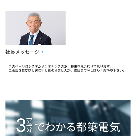
都築電気、雪印メグミルクにクラウドPBXサービス「TCloud
for Voice」を導入
2026年05月29日
プレスリリース
都築電気、「ジャフコSV8ファンド」への出資を決定
2026年05月26日
プレスリリース
都築電気、企業版ふるさと納税を通して「北海道大樹町 スペ
ースポートプロジェクト」への支援を実施
社長メッセージ
2026年04月21日
プレスリリース
都築電気、クラウド型動態管理サービス「TCloud for SCM」
に新機能を追加
2026年04月16日
プレスリリース
都築電気、やずやのコンタクトセンター基盤を刷新
2026年04月16日
トピックス
日本経済新聞（全国版朝刊）に「石坂友宏プロ 優勝広告」を
掲載しました