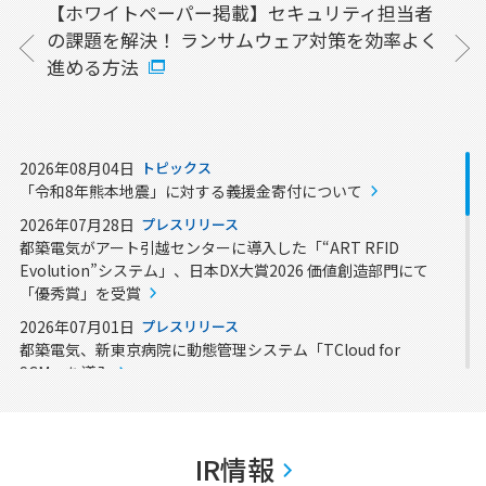
例を掲
【ホワイトペーパー掲載】セキュリティ担当者
日本
の課題を解決！ ランサムウェア対策を効率よく
(Wi
進める方法
2026年08月04日
トピックス
「令和8年熊本地震」に対する義援金寄付について
2026年07月28日
プレスリリース
都築電気がアート引越センターに導入した「“ART RFID
Evolution”システム」、日本DX大賞2026 価値創造部門にて
「優秀賞」を受賞
2026年07月01日
プレスリリース
都築電気、新東京病院に動態管理システム「TCloud for
SCM」を導入
2026年06月30日
プレスリリース
都築電気、クラウド賃貸管理システム「TCloud for Smart賃
貸」を提供開始
IR情報
2026年06月04日
プレスリリース