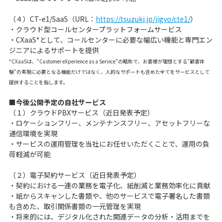
（４）CT-e1/SaaS（URL：
https://tsuzuki.jp/jigyo/cte1/
）
・クラウド型コールセンタープラットフォームサービス
・CXaaS*として、コールセンターに必要な幅広い機能と専門エン
ジニアによるサポートを提供
*CXaaSは、"Customer eXperience as a Service"の略称で、お客様が理想とする"顧客体
験"の実現に必要となる機能だけではなく、人的なサポートも含めた全てをサービスとして
提供することを指します。
■今後公開予定の自社サービス
（１）クラウドPBXサービス（近日発表予定）
・ロケーションフリー、メンテナンスフリー、アセットフリーな
通信環境を実現
・サービスの運用管理を当社にお任せいただくことで、運用の負
荷軽減が可能
（２）電子契約サービス（近日発表予定）
・契約における一連の業務を電子化、紙削減と業務効率化に貢献
・紙からスキャンした書類や、他のサービスで電子署名した書類
も含めた、取引関係書類の一元管理を実現
・将来的には、デジタル化された関連データの分析・活用までを