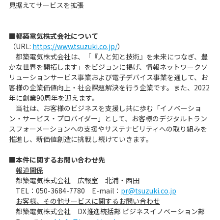
見据えてサービスを拡張
■都築電気株式会社について
（URL:
https://www.tsuzuki.co.jp/
）
都築電気株式会社は、「『人と知と技術』を未来につなぎ、豊
かな世界を開拓します」をビジョンに掲げ、情報ネットワークソ
リューションサービス事業および電子デバイス事業を通して、お
客様の企業価値向上・社会課題解決を行う企業です。また、2022
年に創業90周年を迎えます。
当社は、お客様のビジネスを支援し共に歩む「イノベーショ
ン・サービス・プロバイダー」として、お客様のデジタルトラン
スフォーメーションへの支援やサステナビリティへの取り組みを
推進し、新価値創造に挑戦し続けていきます。
■本件に関するお問い合わせ先
報道関係
都築電気株式会社 広報室 北浦・西田
TEL：050-3684-7780 E-mail：
pr@tsuzuki.co.jp
お客様、その他サービスに関するお問い合わせ
都築電気株式会社 DX推進統括部 ビジネスイノベーション部