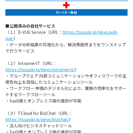
■公開済みの自社サービス
（１）D-VUE Service（URL：
https://tsuzuki.jp/jigyo/ai/d-
vue/
）
・データ分析結果の可視化から、解決策提供までをワンストップ
で行うサービス
（２）IntrameriT（URL：
https://tsuzuki.jp/jigyo/intramerit/
）
・グループウェア 内部コミュニケーションやオフィスワークの生
産性向上を目指したコミュニケーションツール
・ワークフロー 申請のデジタル化により、業務の効率化をサポー
トするワークフローツール
・SaaS版とオンプレミス版の選択が可能
（３）TCloud for BizChat（URL：
https://tsuzuki.jp/jigyo/bizchat/
）
・法人向けビジネスチャットツール
・SaaS版とオンプレミス版の選択が可能