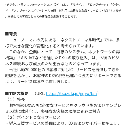
*デジタルトランスフォーメーション（DX）とは、「モバイル」「ビッグデータ」「クラウ
ド」「アナリティクス／ソーシャル技術」を利用した新たな製品・サービス・ビジネスモデ
ルを通してお客様にとっての新価値を創造することです。
■背景
ニューノーマルの先にある「ネクストノーマル時代」では、多
様で大きな変化が常態化すると考えられています。
このなか、企業にとって「既存のシステム、ネットワークの再
構築」「AIやIoTなどを通したDXへの取り組み」は、今後のビジ
ネス継続および成長のため重要なものとなっています。
当社は約20,000社のお客様に対しICTサービスを提供してきた
経験を活かし、お客様のDX実現を迅速かつ強力にサポートできる
よう、サービス体系を見直しました。
■TSFの概要
（URL:
https://tsuzuki.jp/jigyo/tsf/
）
（１）特長
お客様のDX実現に必要なサービスをクラウド型およびオンプレ
ミス型に体系化し、多様なお客様の環境に迅速に対応
（２）ポイントとなるサービス
・導入支援サービスの整備により、DXおよびサイバーセキュリテ