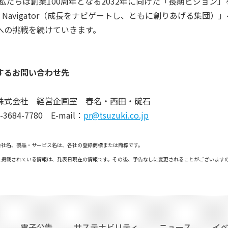
私たちは創業100周年となる2032年に向けた「長期ビジョン
h Navigator（成長をナビゲートし、ともに創りあげる集
への挑戦を続けていきます。
するお問い合わせ先
式会社 経営企画室 春名・西田・碇石
3684-7780 E-mail：
pr@tsuzuki.co.jp
会社名、製品・サービス名は、各社の登録商標または商標です。
に掲載されている情報は、発表日現在の情報です。その後、予告なしに変更されることがございます
電子公告
サステナビリティ
ニュース
イ