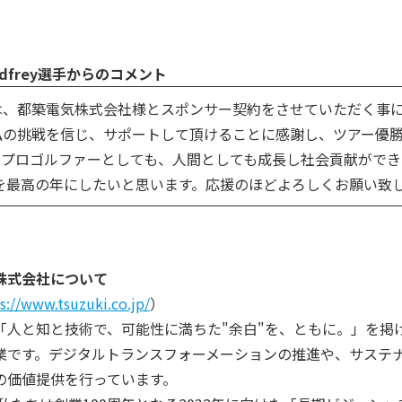
Godfrey選手からのコメント
、都築電気株式会社様とスポンサー契約をさせていただく事に
の挑戦を信じ、サポートして頂けることに感謝し、ツアー優勝
、プロゴルファーとしても、人間としても成長し社会貢献ができ
年を最高の年にしたいと思います。応援のほどよろしくお願い致
株式会社について
s://www.tsuzuki.co.jp/
）
人と知と技術で、可能性に満ちた"余白"を、ともに。」を掲げ
業です。デジタルトランスフォーメーションの推進や、サステ
の価値提供を行っています。