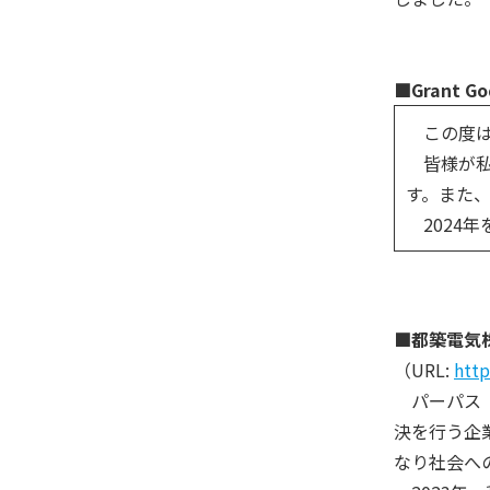
■Grant 
この度は
皆様が私
す。また
2024
■都築電気
（URL:
http
パーパス「
決を行う企
なり社会へ