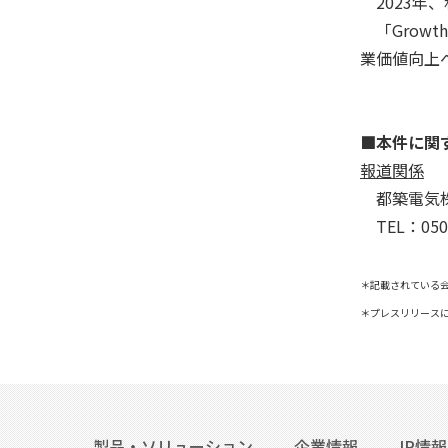
2023年、
「Growt
業価値向上
■本件に関
報道関係
都築電気株
TEL：050-
＊記載されている
＊プレスリリース
製品・ソリューション
企業情報
IR情報