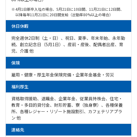
※
4月1日新卒入社の場合、5月21日に10日間、11月21日に12日間、
以降毎年11月21日に20日間支給（出勤率80%以上の場合）
休日休暇
完全週休2日制（土・日）、祝日、夏季、年末年始、永年勤
続、創立記念日（5月1日）、産前・産後、配偶者出産、育
児、介護 他
保険
雇用・健康・厚生年金保険完備・企業年金基金・労災
福利厚生
資格取得援助、退職金、企業年金、従業員持株会、住宅・
教育・多目的貸付金、財形貯蓄、寮（独身寮）、各種保養
所、各種レジャー・リゾート施設割引、カフェテリアプラ
ン 他
連絡先