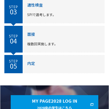
適性検査
STEP
03
SPIで選考します。
面接
STEP
04
複数回実施します。
STEP
内定
05
MY PAGE2028 LOG IN
2028卒の学生はこちら